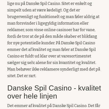
lige nu på Danske Spil Casino. Sitet er enkelt og
simpelt uden at være kedeligt. Og det er
brugervenligt og funktionelt og man føler aldrig at
man forsvinder i ligegyldig information eller
reklamer, som visse online casinoer har for vane,
fordi de tror at de på den måde skaber et blikfang
for nye potentielle kunder. På Danske Spil Casino
emmer det af kvalitet og man føler at Danske Spil
Casino er fuldt ud klar over at varesortimentet
sælger sig selv, alene for sin kvantitet og kvalitet.
Man behøver ikke reklamere synderligt med det på
sitet. Det er rart.
Danske Spil Casino - kvalitet
over hele linjen
Det emmer af kvalitet på Danske Spil Casino. Det får