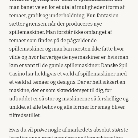
man banet vejen for et utal af muligheder i form af
temaer, grafik og underholdning. Kun fantasien
sætter grænsen, når der produceres nye
spillemaskiner. Man forstår ikke omfanget af
temaer som findes på de pågældende
spillemaskiner og man kan næsten ikke fatte hvor
vilde og hvor farverige de nye maskiner er, hvis man
kun er vant til de gamle spillemaskiner. Danske Spil
Casino har heldigvis et væld af spillemaskiner med
et væld af temaer og designs. Der er helt sikkert en
maskine, der er som skræddersyet til dig, for
udbuddet er så stor og maskinerne så forskellige og
unikke, at alle behov og alle former for smag bliver
tilfredsstillet.
Hvis du vil prøve nogle af markedets absolut største