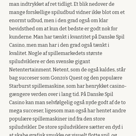
man indtrykket af ret tidligt. Et blik nedover de
mange forskellige spiludbud vidner ikke blot om et
enormt udbud, men i den grad også om klar
bevidsthed om at kun det bedste er godt nok for
kunderne. Man har tænkt i kvantitet på Danske Spil
Casino, men man har i den grad også tænkt i
kvalitet. Nogle af spillemarkedets største
spiludviklere er den svenske gigant
Netentertainment. Netent, som de også kaldes, står
bag succeser som Gonzo’s Quest og den populære
Starburst spillemaskine, som har henrykket casino-
gængere verden over i lang tid. På Danske Spil
Casino kan man selvfølgelig også nyde godt af de to
mega succeser, ligesom man også har hentet andre
populære spillemaskiner ind fra den store
spiludvikler. De store spiludviklere sætter en dyd i
at skabe grafisk smukke og visuelt flotte spil, og