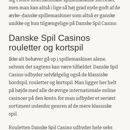
men man kan altså i lige så høj grad nyde godt af de
ærke-danske spillemaskiner som altså er ganske
unikke og kun tilgængelige på Danske Spil Casino.
Danske Spil Casinos
rouletter og kortspil
Ikke alt behøver gå op i spillemaskiner alene,
selvom det sagtens kan være tilfældet. Danske Spil
Casino udbyder selvfølgelig også de klassiske
bordspil, rouletter og kortspil. Man ligger her helt
på højde med alle de øvrige internationale online
casinoer på den konto, for man udbyder et seriøst
sortiment indenfor genren af de mere klassiske
spil.
Rouletten Danske Spil Casino udbyder hele seks