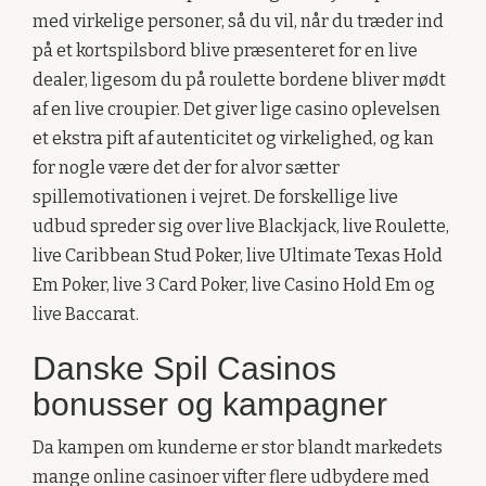
med virkelige personer, så du vil, når du træder ind
på et kortspilsbord blive præsenteret for en live
dealer, ligesom du på roulette bordene bliver mødt
af en live croupier. Det giver lige casino oplevelsen
et ekstra pift af autenticitet og virkelighed, og kan
for nogle være det der for alvor sætter
spillemotivationen i vejret. De forskellige live
udbud spreder sig over live Blackjack, live Roulette,
live Caribbean Stud Poker, live Ultimate Texas Hold
Em Poker, live 3 Card Poker, live Casino Hold Em og
live Baccarat.
Danske Spil Casinos
bonusser og kampagner
Da kampen om kunderne er stor blandt markedets
mange online casinoer vifter flere udbydere med