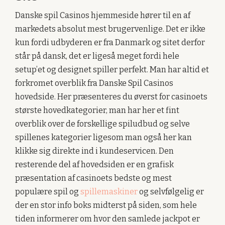
Danske spil Casinos hjemmeside hører til en af
markedets absolut mest brugervenlige. Det er ikke
kun fordi udbyderen er fra Danmark og sitet derfor
står på dansk, det er ligeså meget fordi hele
setup’et og designet spiller perfekt. Man har altid et
forkromet overblik fra Danske Spil Casinos
hovedside. Her præsenteres du øverst for casinoets
største hovedkategorier, man har her et fint
overblik over de forskellige spiludbud og selve
spillenes kategorier ligesom man også her kan
klikke sig direkte ind i kundeservicen. Den
resterende del af hovedsiden er en grafisk
præsentation af casinoets bedste og mest
populære spil og
spillemaskiner
og selvfølgelig er
der en stor info boks midterst på siden, som hele
tiden informerer om hvor den samlede jackpot er