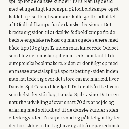
spil op for de danske kunder i 1948. Man lagde ud
med et ugentligt kuponspil på fodboldkampe, også
kaldet tipssedlen, hvor man skulle gætte udfaldet
af 13 fodboldkampe fra de danske divisioner. Det
bredte sig siden til at dække fodboldkampe fra de
bedste engelske rækker og man øgede senere med
både tips 13 og tips 12 inden man lancerede Oddset,
som blev det danske spillemarkeds pendant til de
europæiske bookmakere. Siden er der fulgt op med
en masse specialspil på sportsbetting-siden inden
man kastede sig over det store casino marked, hvor
Danske Spil Casino blev ‘født’. Det er altså ikke hvem
som helst der står bag Danske Spil Casino. Det er en
naturlig udvikling af over snart 70 års arbejde og
erfaring med spiludbud til de danske kunder siden
efterkrigstiden. En super solid og pålidelig udbyder
der har rødder i din baghave og altså er pæredansk